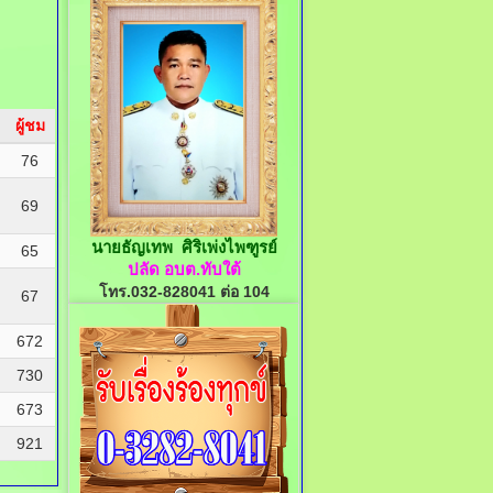
ผู้ชม
76
69
นายธัญเทพ ศิริเพ่งไพฑูรย์
65
ปลัด อบต.ทับใต้
โทร.032-828041 ต่อ 104
67
672
730
673
921