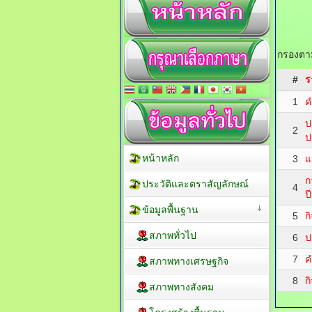
กรองตาม
#
ร
1
ค
ป
2
ป
หน้าหลัก
3
แ
ก
ประวัติและตราสัญลักษณ์
4
ป
ข้อมูลพื้นฐาน
5
ก
สภาพทั่วไป
6
ป
7
ค
สภาพทางเศรษฐกิจ
8
ก
สภาพทางสังคม